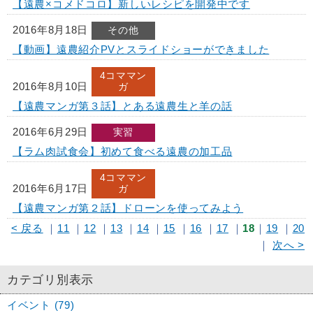
【遠農×コメドコロ】新しいレシピを開発中です
2016年8月18日
その他
【動画】遠農紹介PVとスライドショーができました
4コママン
2016年8月10日
ガ
【遠農マンガ第３話】とある遠農生と羊の話
2016年6月29日
実習
【ラム肉試食会】初めて食べる遠農の加工品
4コママン
2016年6月17日
ガ
【遠農マンガ第２話】ドローンを使ってみよう
< 戻る
｜
11
｜
12
｜
13
｜
14
｜
15
｜
16
｜
17
｜
18
｜
19
｜
20
｜
次へ >
カテゴリ別表示
イベント (79)