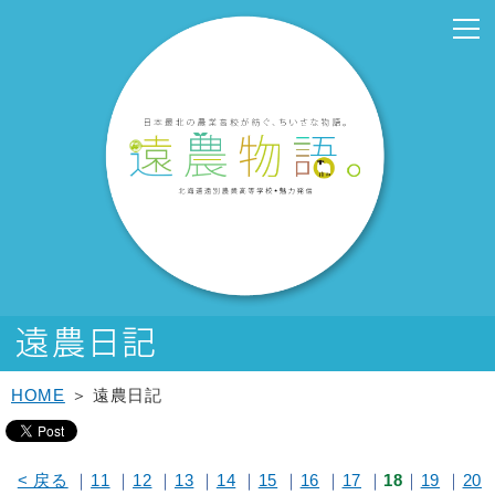
こ
こ
メ
サ
こ
本
こ
サ
こ
フ
メ
本
こ
こ
イ
イ
こ
文
こ
ブ
こ
ッ
イ
文
か
か
ン
ト
か
こ
か
メ
か
タ
ン
へ
ら
ら
メ
内
ら
こ
ら
ニ
ら
ー
メ
移
サ
メ
ニ
共
本
ま
サ
ュ
フ
メ
ニ
動
イ
イ
ュ
通
文
で
ブ
ー
ッ
ニ
ュ
し
ト
ン
ー
メ
で
メ
こ
タ
ュ
ー
ま
内
メ
こ
ニ
す。
ニ
こ
ー
ー
へ
す
共
ニ
こ
ュ
ュ
ま
メ
こ
移
通
ュ
ま
ー
ー
で
ニ
こ
動
メ
ー
で
こ
ュ
ま
し
ニ
こ
ー
で
ま
ュ
ま
す
ー
で
HOME
＞ 遠農日記
< 戻る
｜
11
｜
12
｜
13
｜
14
｜
15
｜
16
｜
17
｜
18
｜
19
｜
20