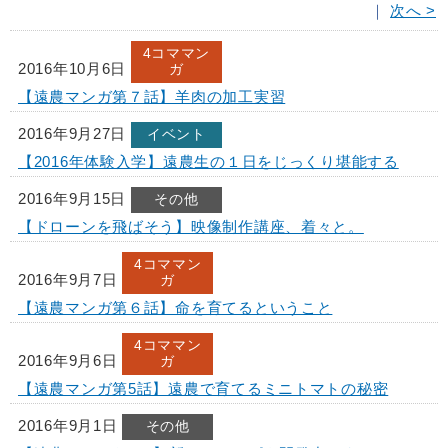
｜
次へ >
4コママン
2016年10月6日
ガ
【遠農マンガ第７話】羊肉の加工実習
2016年9月27日
イベント
【2016年体験入学】遠農生の１日をじっくり堪能する
2016年9月15日
その他
【ドローンを飛ばそう】映像制作講座、着々と。
4コママン
2016年9月7日
ガ
【遠農マンガ第６話】命を育てるということ
4コママン
2016年9月6日
ガ
【遠農マンガ第5話】遠農で育てるミニトマトの秘密
2016年9月1日
その他