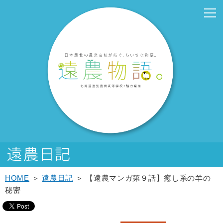
こ
こ
メ
サ
こ
本
こ
サ
こ
フ
メ
本
こ
こ
イ
イ
こ
文
こ
ブ
こ
ッ
イ
文
か
か
ン
ト
か
こ
か
メ
か
タ
ン
へ
ら
ら
メ
内
ら
こ
ら
ニ
ら
ー
メ
移
サ
メ
ニ
共
本
ま
サ
ュ
フ
メ
ニ
動
イ
イ
ュ
通
文
で
ブ
ー
ッ
ニ
ュ
し
ト
ン
ー
メ
で
メ
こ
タ
ュ
ー
ま
内
メ
こ
ニ
す。
ニ
こ
ー
ー
へ
す
共
ニ
こ
ュ
ュ
ま
メ
こ
移
通
ュ
ま
ー
ー
で
ニ
こ
動
メ
ー
で
こ
ュ
ま
し
ニ
こ
ー
で
ま
ュ
ま
す
ー
で
HOME
＞
遠農日記
＞ 【遠農マンガ第９話】癒し系の羊の
秘密