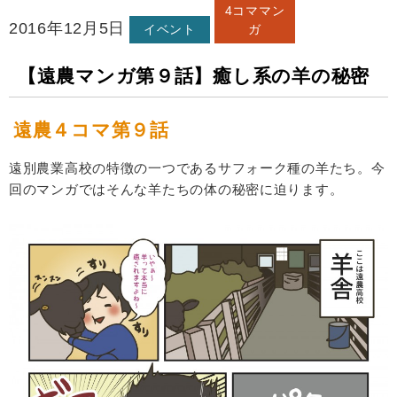
4コママン
2016年12月5日
イベント
ガ
【遠農マンガ第９話】癒し系の羊の秘密
遠農４コマ第９話
遠別農業高校の特徴の一つであるサフォーク種の羊たち。今
回のマンガではそんな羊たちの体の秘密に迫ります。