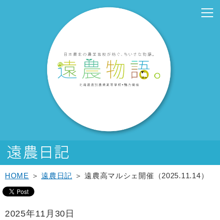
こ
こ
メ
サ
こ
本
こ
サ
こ
フ
メ
本
こ
こ
イ
イ
こ
文
こ
ブ
こ
ッ
イ
文
か
か
ン
ト
か
こ
か
メ
か
タ
ン
へ
ら
ら
メ
内
ら
こ
ら
ニ
ら
ー
メ
移
サ
メ
ニ
共
本
ま
サ
ュ
フ
メ
ニ
動
イ
イ
ュ
通
文
で
ブ
ー
ッ
ニ
ュ
し
ト
ン
ー
メ
で
メ
こ
タ
ュ
ー
ま
内
メ
こ
ニ
す。
ニ
こ
ー
ー
へ
す
共
ニ
こ
ュ
ュ
ま
メ
こ
移
通
ュ
ま
ー
ー
で
ニ
こ
動
メ
ー
で
こ
ュ
ま
し
ニ
こ
ー
で
ま
ュ
ま
す
ー
で
HOME
＞
遠農日記
＞ 遠農高マルシェ開催（2025.11.14）
2025年11月30日