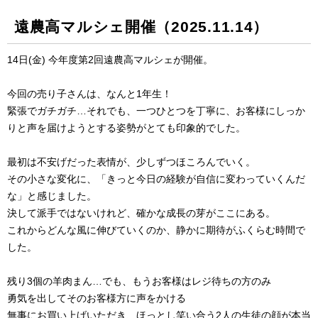
遠農高マルシェ開催（2025.11.14）
14日(金) 今年度第2回遠農高マルシェが開催。
今回の売り子さんは、なんと1年生！
緊張でガチガチ…それでも、一つひとつを丁寧に、お客様にしっか
りと声を届けようとする姿勢がとても印象的でした。
最初は不安げだった表情が、少しずつほころんでいく。
その小さな変化に、「きっと今日の経験が自信に変わっていくんだ
な」と感じました。
決して派手ではないけれど、確かな成長の芽がここにある。
これからどんな風に伸びていくのか、静かに期待がふくらむ時間で
した。
残り3個の羊肉まん…でも、もうお客様はレジ待ちの方のみ
勇気を出してそのお客様方に声をかける
無事にお買い上げいただき、ほっとし笑い合う2人の生徒の顔が本当