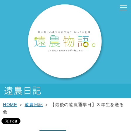
こ
こ
メ
サ
こ
本
こ
サ
こ
フ
メ
本
こ
こ
イ
イ
こ
文
こ
ブ
こ
ッ
イ
文
か
か
ン
ト
か
こ
か
メ
か
タ
ン
へ
ら
ら
メ
内
ら
こ
ら
ニ
ら
ー
メ
移
サ
メ
ニ
共
本
ま
サ
ュ
フ
メ
ニ
動
イ
イ
ュ
通
文
で
ブ
ー
ッ
ニ
ュ
し
ト
ン
ー
メ
で
メ
こ
タ
ュ
ー
ま
内
メ
こ
ニ
す。
ニ
こ
ー
ー
へ
す
共
ニ
こ
ュ
ュ
ま
メ
こ
移
通
ュ
ま
ー
ー
で
ニ
こ
動
メ
ー
で
こ
ュ
ま
し
ニ
こ
ー
で
ま
ュ
ま
す
ー
で
HOME
＞
遠農日記
＞ 【最後の遠農通学日】３年生を送る
会