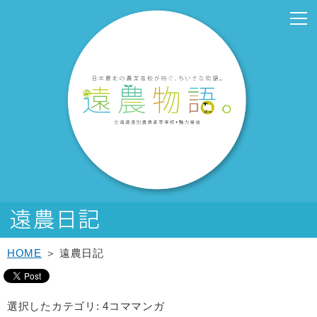
こ
こ
メ
サ
こ
本
こ
サ
こ
フ
メ
本
こ
こ
イ
イ
こ
文
こ
ブ
こ
ッ
イ
文
か
か
ン
ト
か
こ
か
メ
か
タ
ン
へ
ら
ら
メ
内
ら
こ
ら
ニ
ら
ー
メ
移
サ
メ
ニ
共
本
ま
サ
ュ
フ
メ
ニ
動
イ
イ
ュ
通
文
で
ブ
ー
ッ
ニ
ュ
し
ト
ン
ー
メ
で
メ
こ
タ
ュ
ー
ま
内
メ
こ
ニ
す。
ニ
こ
ー
ー
へ
す
共
ニ
こ
ュ
ュ
ま
メ
こ
移
通
ュ
ま
ー
ー
で
ニ
こ
動
メ
ー
で
こ
ュ
ま
し
ニ
こ
ー
で
ま
ュ
ま
す
ー
で
HOME
＞ 遠農日記
選択したカテゴリ: 4コママンガ