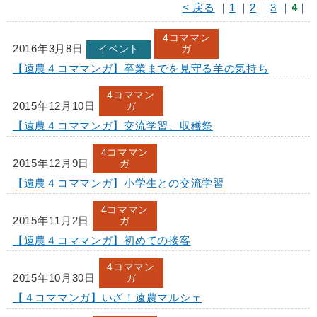
< 戻る
｜
1
｜
2
｜
3
｜
4
｜
4コママン
2016年3月8日
イベント
ガ
【遠農４コママンガ】卒業までを見守る羊の気持ち
4コママン
2015年12月10日
ガ
【遠農４コママンガ】交流学習、収穫祭
4コママン
2015年12月9日
ガ
【遠農４コママンガ】小学生との交流学習
4コママン
2015年11月2日
ガ
【遠農４コママンガ】初めての接客
4コママン
2015年10月30日
ガ
【４コママンガ】いざ！遠農マルシェ