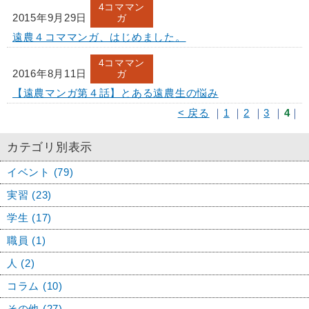
4コママン
2015年9月29日
ガ
遠農４コママンガ、はじめました。
4コママン
2016年8月11日
ガ
【遠農マンガ第４話】とある遠農生の悩み
< 戻る
｜
1
｜
2
｜
3
｜
4
｜
カテゴリ別表示
イベント (79)
実習 (23)
学生 (17)
職員 (1)
人 (2)
コラム (10)
その他 (27)