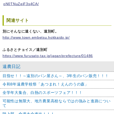
oN0TNuZeiF3s4CA/
関連サイト
別にそんなに遠くない、遠別町。
http://www.town.embetsu.hokkaido.jp/
ふるさとチョイス／遠別町
https://www.furusato-tax.jp/japan/prefecture/01486
遠農日記
目指せ！！～遠別のパン屋さん～、3年生のパン販売！！！
令和8年遠農学校祭「あつまれ！えんのうの森」
全学年大集合、白熱のスポーツフェア！！！
可能性は無限大、地方農業高校ならではの強みと進路につい
て
陸上部、全道大会進出！！！