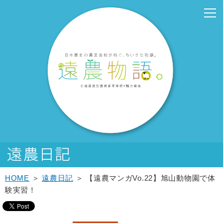
こ
こ
メ
サ
こ
本
こ
サ
こ
フ
メ
本
こ
こ
イ
イ
こ
文
こ
ブ
こ
ッ
イ
文
か
か
ン
ト
か
こ
か
メ
か
タ
ン
へ
ら
ら
メ
内
ら
こ
ら
ニ
ら
ー
メ
移
サ
メ
ニ
共
本
ま
サ
ュ
フ
メ
ニ
動
イ
イ
ュ
通
文
で
ブ
ー
ッ
ニ
ュ
し
ト
ン
ー
メ
で
メ
こ
タ
ュ
ー
ま
内
メ
こ
ニ
す。
ニ
こ
ー
ー
へ
す
共
ニ
こ
ュ
ュ
ま
メ
こ
移
通
ュ
ま
ー
ー
で
ニ
こ
動
メ
ー
で
こ
ュ
ま
し
ニ
こ
ー
で
ま
ュ
ま
す
ー
で
HOME
＞
遠農日記
＞ 【遠農マンガVo.22】旭山動物園で体
験実習！