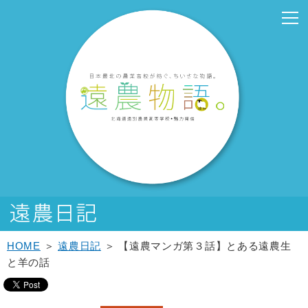
こ
こ
メ
サ
こ
本
こ
サ
こ
フ
メ
本
こ
こ
イ
イ
こ
文
こ
ブ
こ
ッ
イ
文
か
か
ン
ト
か
こ
か
メ
か
タ
ン
へ
ら
ら
メ
内
ら
こ
ら
ニ
ら
ー
メ
移
サ
メ
ニ
共
本
ま
サ
ュ
フ
メ
ニ
動
イ
イ
ュ
通
文
で
ブ
ー
ッ
ニ
ュ
し
ト
ン
ー
メ
で
メ
こ
タ
ュ
ー
ま
内
メ
こ
ニ
す。
ニ
こ
ー
ー
へ
す
共
ニ
こ
ュ
ュ
ま
メ
こ
移
通
ュ
ま
ー
ー
で
ニ
こ
動
メ
ー
で
こ
ュ
ま
し
ニ
こ
ー
で
ま
ュ
ま
す
ー
で
HOME
＞
遠農日記
＞ 【遠農マンガ第３話】とある遠農生
と羊の話