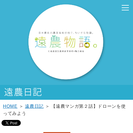
こ
こ
メ
サ
こ
本
こ
サ
こ
フ
メ
本
こ
こ
イ
イ
こ
文
こ
ブ
こ
ッ
イ
文
か
か
ン
ト
か
こ
か
メ
か
タ
ン
へ
ら
ら
メ
内
ら
こ
ら
ニ
ら
ー
メ
移
サ
メ
ニ
共
本
ま
サ
ュ
フ
メ
ニ
動
イ
イ
ュ
通
文
で
ブ
ー
ッ
ニ
ュ
し
ト
ン
ー
メ
で
メ
こ
タ
ュ
ー
ま
内
メ
こ
ニ
す。
ニ
こ
ー
ー
へ
す
共
ニ
こ
ュ
ュ
ま
メ
こ
移
通
ュ
ま
ー
ー
で
ニ
こ
動
メ
ー
で
こ
ュ
ま
し
ニ
こ
ー
で
ま
ュ
ま
す
ー
で
HOME
＞
遠農日記
＞ 【遠農マンガ第２話】ドローンを使
ってみよう